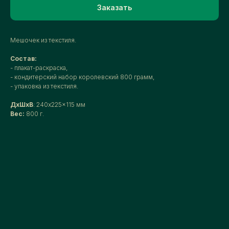
Заказать
Мешочек из текстиля.
Состав:
- плакат-раскраска,
- кондитерский набор королевский 800 грамм,
- упаковка из текстиля.
ДxШxВ
: 240x225x115 мм
Вес:
800 г.