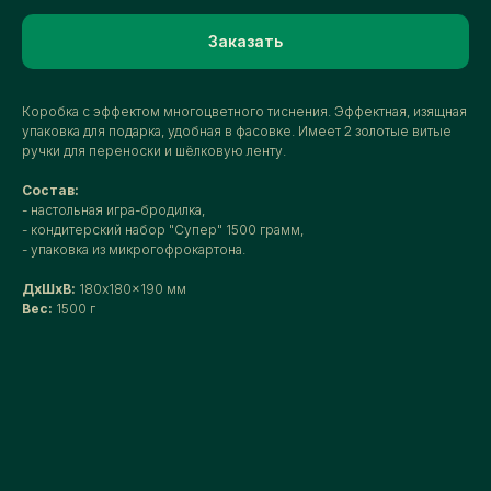
Заказать
Коробка с эффектом многоцветного тиснения. Эффектная, изящная
упаковка для подарка, удобная в фасовке. Имеет 2 золотые витые
ручки для переноски и шёлковую ленту.
Состав:
- настольная игра-бродилка,
- кондитерский набор "Супер" 1500 грамм,
- упаковка из микрогофрокартона.
ДxШxВ:
180x180x190 мм
Вес:
1500 г